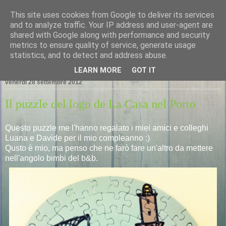
This site uses cookies from Google to deliver its services
LA CASA NEL PORTO
and to analyze traffic. Your IP address and user-agent are
shared with Google along with performance and security
metrics to ensure quality of service, generate usage
statistics, and to detect and address abuse.
▼
LEARN MORE
GOT IT
venerdì 28 settembre 2012
Il puzzle del logo de La Casa nel Porto
Questo puzzle me l'hanno regalato i miei amici e colleghi
Luana e Davide per il mio compleanno :)
Qusto è mio, ma penso che ne farò fare un'altro da mettere
nell'angolo bimbi del b&b.